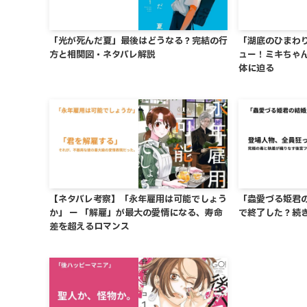
「光が死んだ夏」最後はどうなる？完結の行
「湖底のひまわ
方と相関図・ネタバレ解説
ュー！ミキちゃ
体に迫る
【ネタバレ考察】「永年雇用は可能でしょう
「蟲愛づる姫君
か」 ー 「解雇」が最大の愛情になる、寿命
で終了した？続
差を超えるロマンス