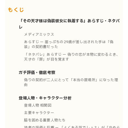
もくじ
「その天才様は偽装彼女に執着する」あらすじ・ネタバ
レ
メディアミックス
あらすじ ー 崖っぷちの29歳が差し出された手は「偽
装」の契約書だった
「ネタバレ」あらすじ ー 偽りの恋が本物に変わるとき、
天才の「罪」が目を覚ます
ガチ評価・徹底考察
偽りの契約が二人にとって「本当の居場所」になった理
由
登場人物・キャラクター分析
登場人物 相関図
主要キャラクター
脇を固める重要人物たち
読者の評価と反響 ー 「よくある話でしょ？」が「やめら