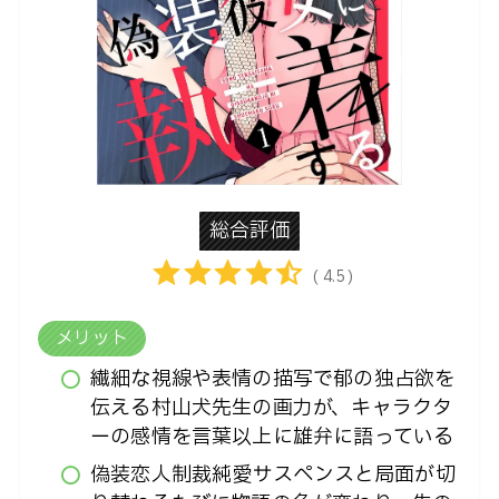
総合評価
( 4.5 )
メリット
繊細な視線や表情の描写で郁の独占欲を
伝える村山犬先生の画力が、キャラクタ
ーの感情を言葉以上に雄弁に語っている
偽装恋人→制裁→純愛→サスペンスと局面が切