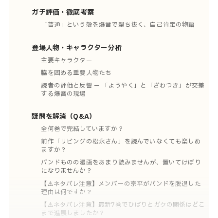
ガチ評価・徹底考察
「普通」という殻を爆音で撃ち抜く、自己肯定の物語
登場人物・キャラクター分析
主要キャラクター
脇を固める重要人物たち
読者の評価と反響 ー 「ようやく」と「ざわつき」が交差
する爆音の現場
疑問を解消（Q&A）
全何巻で完結していますか？
前作「リビングの松永さん」を読んでいなくても楽しめ
ますか？
バンドものの漫画をあまり読みませんが、置いてけぼり
になりませんか？
【⚠️ネタバレ注意】メンバーの京平がバンドを脱退した
理由は何ですか？
【⚠️ネタバレ注意】最新7巻でひばりとガクの関係はどこ
まで進展しましたか？