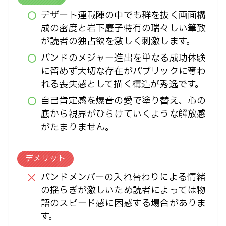
デザート連載陣の中でも群を抜く画面構
成の密度と岩下慶子特有の瑞々しい筆致
が読者の独占欲を激しく刺激します。
バンドのメジャー進出を単なる成功体験
に留めず大切な存在がパブリックに奪わ
れる喪失感として描く構造が秀逸です。
自己肯定感を爆音の愛で塗り替え、心の
底から視界がひらけていくような解放感
がたまりません。
デメリット
バンドメンバーの入れ替わりによる情緒
の揺らぎが激しいため読者によっては物
語のスピード感に困惑する場合がありま
す。