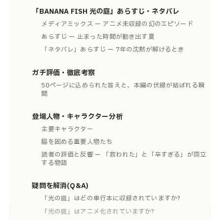
「BANANA FISH 光の庭」あらすじ・ネタバレ
メディアミックス ー アニメ未収録の幻のエピソード
あらすじ ー 止まった時間が動き出す夏
「ネタバレ」あらすじ ー 7年の沈黙が解けるとき
ガチ評価・徹底考察
50ページに込められた答えと、本編の伏線が結ばれる瞬
間
登場人物・キャラクター分析
主要キャラクター
脇を固める重要人物たち
読者の評価と反響 ー 「救われた」と「辛すぎる」が両立
する物語
疑問を解消(Q&A)
「光の庭」はどの単行本に収録されていますか?
「光の庭」はアニメ化されていますか?